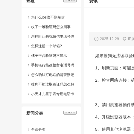
热点
资讯
为什么ios收不到短信
收了一堆验证码怎么回事
怎样阻止骚扰短信电话号码
2025-12-29
IP
打进来
怎样注册一个邮箱?
如果搜狗无法读取验
橘子平台验证码不显示
手机银行能改预留电话号码
1、刷新页面：可能
吗
怎么确认打电话的是警察还
2、检查网络连接：
是公安
搜狗不能读取验证码怎么解
决
小天才儿童手表专用电话卡
3、禁用浏览器插件
新闻分类
4、升级浏览器版本
5、使用其他浏览器
全部分类